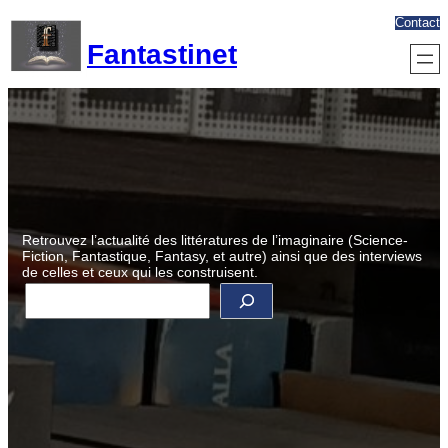
Aller
Contact
au
Fantastinet
contenu
Retrouvez l’actualité des littératures de l’imaginaire (Science-
Fiction, Fantastique, Fantasy, et autre) ainsi que des interviews
de celles et ceux qui les construisent.
R
e
c
h
e
r
c
h
e
r