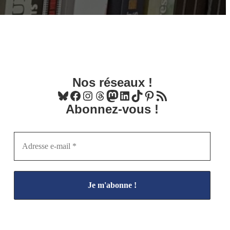
Nos réseaux !
Bluesky
Facebook
Instagram
Threads
Mastodon
LinkedIn
TikTok
Pinterest
Flux RSS
Abonnez-vous !