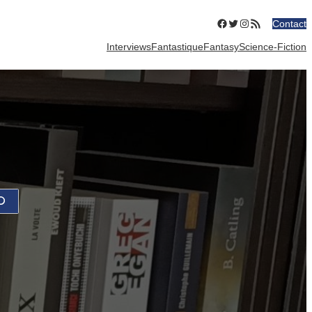
Facebook
Twitter
Instagram
Flux RSS
Contact
Interviews
Fantastique
Fantasy
Science-Fiction