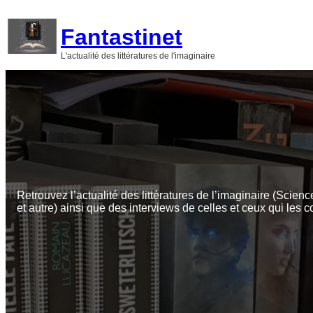
Aller
au
Fantastinet
contenu
L'actualité des littératures de l'imaginaire
Retrouvez l’actualité des littératures de l’imaginaire (Scienc
et autre) ainsi que des interviews de celles et ceux qui les c