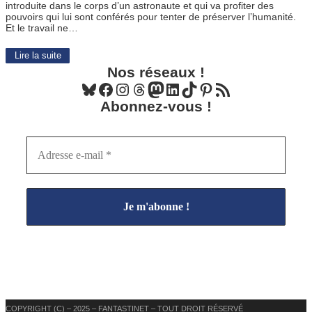
introduite dans le corps d’un astronaute et qui va profiter des
pouvoirs qui lui sont conférés pour tenter de préserver l’humanité.
Et le travail ne…
Lire la suite
Nos réseaux !
Bluesky
Facebook
Instagram
Threads
Mastodon
LinkedIn
TikTok
Pinterest
Flux RSS
Abonnez-vous !
COPYRIGHT (C) – 2025 – FANTASTINET – TOUT DROIT RÉSERVÉ