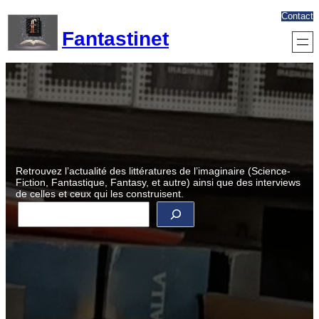
Aller
Contact
au
Fantastinet
contenu
Retrouvez l’actualité des littératures de l’imaginaire (Science-
Fiction, Fantastique, Fantasy, et autre) ainsi que des interviews
de celles et ceux qui les construisent.
R
e
c
h
e
r
c
h
e
r