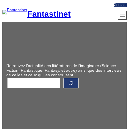
Aller
Contact
au
Fantastinet
contenu
Retrouvez l’actualité des littératures de l’imaginaire (Science-
Fiction, Fantastique, Fantasy, et autre) ainsi que des interviews
de celles et ceux qui les construisent.
R
e
c
h
e
r
c
h
e
r