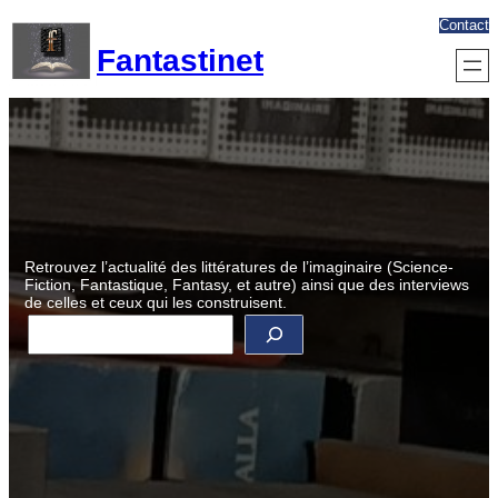
Aller
Contact
au
Fantastinet
contenu
Retrouvez l’actualité des littératures de l’imaginaire (Science-
Fiction, Fantastique, Fantasy, et autre) ainsi que des interviews
de celles et ceux qui les construisent.
R
e
c
h
e
r
c
h
e
r