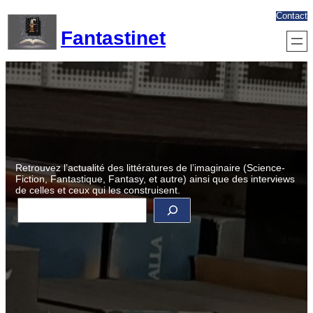
Aller
Contact
au
Fantastinet
contenu
Retrouvez l’actualité des littératures de l’imaginaire (Science-
Fiction, Fantastique, Fantasy, et autre) ainsi que des interviews
de celles et ceux qui les construisent.
R
e
c
h
e
r
c
h
e
r