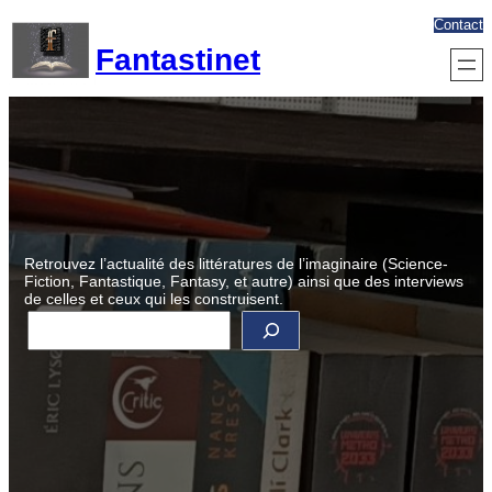
Aller
Contact
au
Fantastinet
contenu
Retrouvez l’actualité des littératures de l’imaginaire (Science-
Fiction, Fantastique, Fantasy, et autre) ainsi que des interviews
de celles et ceux qui les construisent.
R
e
c
h
e
r
c
h
e
r