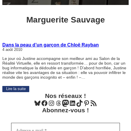
Marguerite Sauvage
Dans la peau d’un garçon de Chloë Rayban
4 août 2010
Le jour où Justine accompagne son meilleur ami au Salon de la
Réalité Virtuelle, elle en ressort transformée… pour de bon, car un
bug informatique la dédouble en garçon ! D’abord horrifiée, Justine
réalise vite les avantages de sa situation : elle va pouvoir infiltrer le
monde des garçons incognito et – enfin ! –…
Lire la suite
Nos réseaux !
Bluesky
Facebook
Instagram
Threads
Mastodon
LinkedIn
TikTok
Pinterest
Flux RSS
Abonnez-vous !