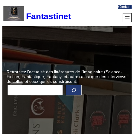
Aller
Contact
au
Fantastinet
contenu
Retrouvez l’actualité des littératures de l’imaginaire (Science-
Fiction, Fantastique, Fantasy, et autre) ainsi que des interviews
de celles et ceux qui les construisent.
R
e
c
h
e
r
c
h
e
r