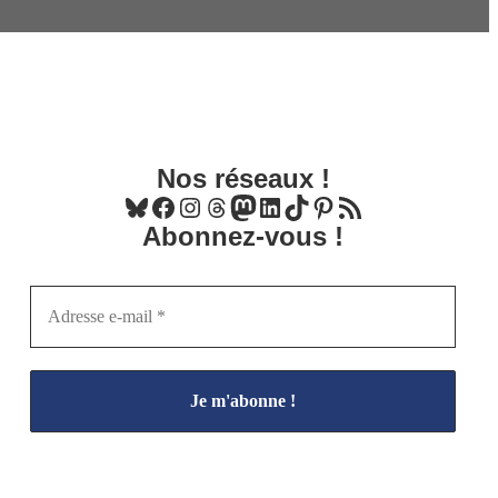
Nos réseaux !
Bluesky
Facebook
Instagram
Threads
Mastodon
LinkedIn
TikTok
Pinterest
Flux RSS
Abonnez-vous !