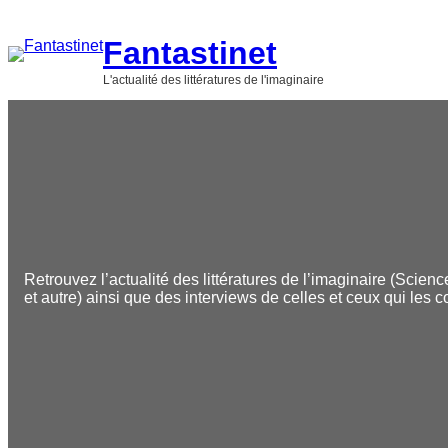
Aller
au
Fantastinet
contenu
L'actualité des littératures de l'imaginaire
Retrouvez l’actualité des littératures de l’imaginaire (Scienc
et autre) ainsi que des interviews de celles et ceux qui les c