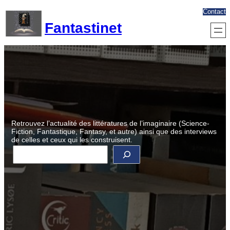
Aller
Contact
au
Fantastinet
contenu
Retrouvez l’actualité des littératures de l’imaginaire (Science-
Fiction, Fantastique, Fantasy, et autre) ainsi que des interviews
de celles et ceux qui les construisent.
R
e
c
h
e
r
c
h
e
r