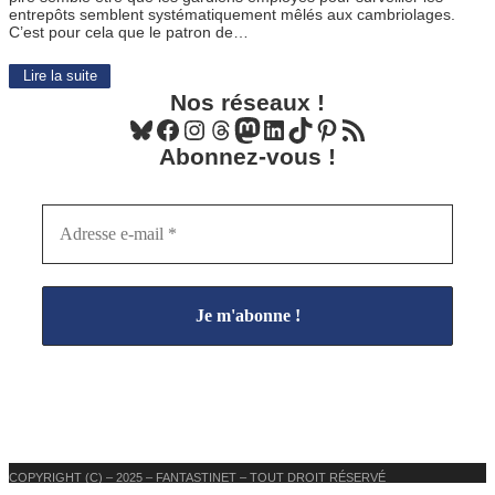
entrepôts semblent systématiquement mêlés aux cambriolages.
C’est pour cela que le patron de…
Lire la suite
Nos réseaux !
Bluesky
Facebook
Instagram
Threads
Mastodon
LinkedIn
TikTok
Pinterest
Flux RSS
Abonnez-vous !
COPYRIGHT (C) – 2025 – FANTASTINET – TOUT DROIT RÉSERVÉ