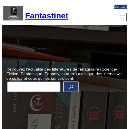
Aller
Contact
au
Fantastinet
contenu
Retrouvez l’actualité des littératures de l’imaginaire (Science-
Fiction, Fantastique, Fantasy, et autre) ainsi que des interviews
de celles et ceux qui les construisent.
R
e
c
h
e
r
c
h
e
r