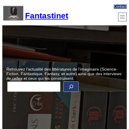
Aller
Contact
au
Fantastinet
contenu
Retrouvez l’actualité des littératures de l’imaginaire (Science-
Fiction, Fantastique, Fantasy, et autre) ainsi que des interviews
de celles et ceux qui les construisent.
R
e
c
h
e
r
c
h
e
r