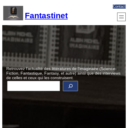
Aller
Contact
au
Fantastinet
contenu
Retrouvez l’actualité des littératures de l’imaginaire (Science-
Fiction, Fantastique, Fantasy, et autre) ainsi que des interviews
de celles et ceux qui les construisent.
R
e
c
h
e
r
c
h
e
r