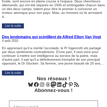
froide, sont encore en pleine course à l’espace. Deux chercheurs
allemands, qui ont été séparés en 1945 et embrigadés chacun dans
un des deux camps, luttent pour être le premier à concevoir un
moteur atomique pour son pays. Mais, au moment où ils arrivaient
à…
Lire la suite
Des lendemains qui scintillent de Alfred Elton Van Vogt
4 août 2010
En apprenant qu’il a mérité l’accolade, le Pr higenroth ets partagé
par deux sentiments contradictoire. D’une part, il veut vivre pour
continuer à mettre son intelligence au service de la patrie, mais
d’autre part, il sait qu’il a définitivement triomphé de son principal
opposant, le Dr Glucken. Sa femme, une jeune beauté de 20 ans,…
Lire la suite
Nos réseaux !
Bluesky
Facebook
Instagram
Threads
Mastodon
LinkedIn
TikTok
Pinterest
Flux RSS
Abonnez-vous !