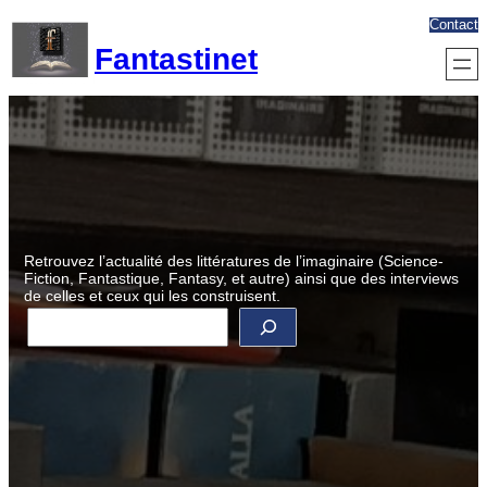
Aller
Contact
au
Fantastinet
contenu
Retrouvez l’actualité des littératures de l’imaginaire (Science-
Fiction, Fantastique, Fantasy, et autre) ainsi que des interviews
de celles et ceux qui les construisent.
R
e
c
h
e
r
c
h
e
r