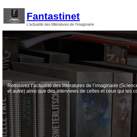
Aller
au
Fantastinet
contenu
L'actualité des littératures de l'imaginaire
Retrouvez l’actualité des littératures de l’imaginaire (Scienc
et autre) ainsi que des interviews de celles et ceux qui les c