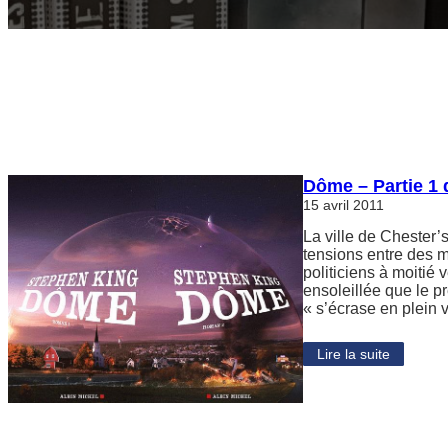
Dôme – Partie 1
15 avril 2011
La ville de Chester’
tensions entre des 
politiciens à moitié 
ensoleillée que le p
« s’écrase en plein 
Lire la suite