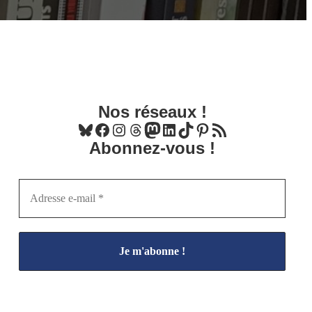
Nos réseaux !
Bluesky
Facebook
Instagram
Threads
Mastodon
LinkedIn
TikTok
Pinterest
Flux RSS
Abonnez-vous !