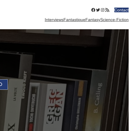
Facebook
Twitter
Instagram
Flux RSS
Contact
Interviews
Fantastique
Fantasy
Science-Fiction