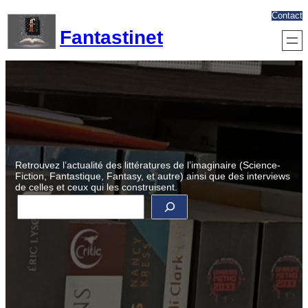
Aller
Contact
au
Fantastinet
contenu
Retrouvez l’actualité des littératures de l’imaginaire (Science-
Fiction, Fantastique, Fantasy, et autre) ainsi que des interviews
de celles et ceux qui les construisent.
R
e
c
h
e
r
c
h
e
r