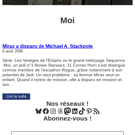
Moi
Mirax a disparu de Michael A. Stackpole
6 août 2006
Série :Les Vestiges de l’Empire ou le grand nettoyage Séquence
:Moi, un jedi n°1 Année Starwars :11 Corran Horn s’est distingué
comme membre de l’escadron Rogue, grâce notamment à son
potentiel de Jedi. Un seul problème : sa femme Mirax veut un
enfant. Quand il rentre de mission, elle a disparu en mission et
ses…
Lire la suite
Nos réseaux !
Bluesky
Facebook
Instagram
Threads
Mastodon
LinkedIn
TikTok
Pinterest
Flux RSS
Abonnez-vous !