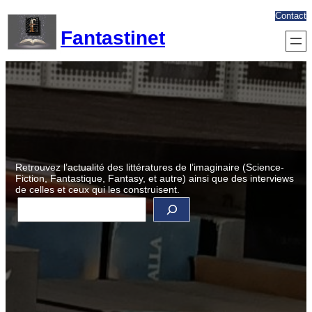
Aller
Contact
au
Fantastinet
contenu
Retrouvez l’actualité des littératures de l’imaginaire (Science-
Fiction, Fantastique, Fantasy, et autre) ainsi que des interviews
de celles et ceux qui les construisent.
R
e
c
h
e
r
c
h
e
r