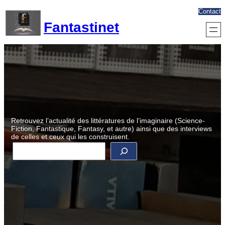
Aller
Contact
au
Fantastinet
contenu
Retrouvez l’actualité des littératures de l’imaginaire (Science-
Fiction, Fantastique, Fantasy, et autre) ainsi que des interviews
de celles et ceux qui les construisent.
R
e
c
h
e
r
c
h
e
r