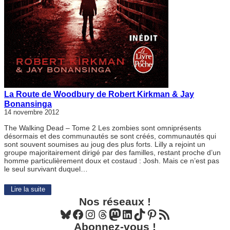
La Route de Woodbury de Robert Kirkman & Jay
Bonansinga
14 novembre 2012
The Walking Dead – Tome 2 Les zombies sont omniprésents
désormais et des communautés se sont créés, communautés qui
sont souvent soumises au joug des plus forts. Lilly a rejoint un
groupe majoritairement dirigé par des familles, restant proche d’un
homme particulièrement doux et costaud : Josh. Mais ce n’est pas
le seul survivant duquel…
Lire la suite
Nos réseaux !
Bluesky
Facebook
Instagram
Threads
Mastodon
LinkedIn
TikTok
Pinterest
Flux RSS
Abonnez-vous !