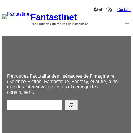
Aller
Facebook
Twitter
Instagram
Flux RSS
au
Contact
Fantastinet
contenu
L'actualité des littératures de l'imaginaire
Retrouvez l’actualité des littératures de l’imaginaire
(Science-Fiction, Fantastique, Fantasy, et autre) ainsi
que des interviews de celles et ceux qui les
construisent.
R
e
c
h
e
r