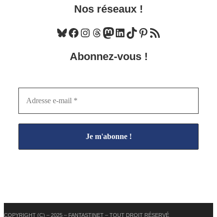
Nos réseaux !
Bluesky
Facebook
Instagram
Threads
Mastodon
LinkedIn
TikTok
Pinterest
Flux RSS
Abonnez-vous !
COPYRIGHT (C) – 2025 – FANTASTINET – TOUT DROIT RÉSERVÉ