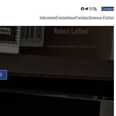
Facebook
Twitter
Instagram
Flux RSS
Contact
Interviews
Fantastique
Fantasy
Science-Fiction