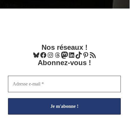
Nos réseaux !
Bluesky
Facebook
Instagram
Threads
Mastodon
LinkedIn
TikTok
Pinterest
Flux RSS
Abonnez-vous !