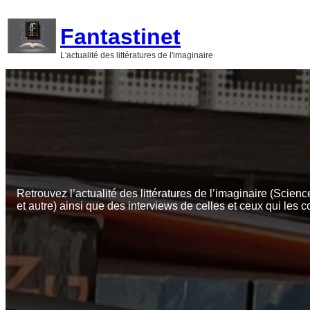
Aller
au
Fantastinet
contenu
L'actualité des littératures de l'imaginaire
Retrouvez l’actualité des littératures de l’imaginaire (Scienc
et autre) ainsi que des interviews de celles et ceux qui les c