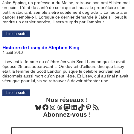
Jake Epping, un professeur du Maine, retrouve son ami Al bien mal
en point. L’état de santé de celui qui est aussi le propriétaire d’un
petit restaurant, semble s’être subitement dégradé… La faute à un
cancer semble-t-il. Lorsque ce dernier demande à Jake s’il peut lui
rendre un dernier service, il sera surpris par l’ampleur…
Lire la suite
Histoire de Lisey de Stephen King
4 août 2010
Lisey est la femme du célèbre écrivain Scott Landon qu’elle avait
épousé 25 ans auparavant… On devrait d’ailleurs dire que Lisey
était la femme de Scott Landon puisque le célèbre écrivain est
désormais aussi mort qu’on peut l’être. Et Lisey, qui au final n’avait
vécu que pour lui, va se retrouver à devoir affronter une…
Lire la suite
Nos réseaux !
Bluesky
Facebook
Instagram
Threads
Mastodon
LinkedIn
TikTok
Pinterest
Flux RSS
Abonnez-vous !