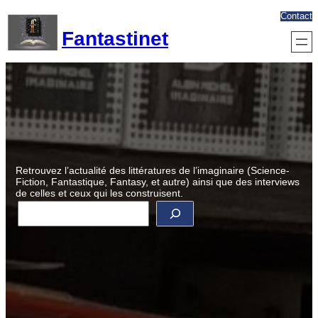
Aller
Contact
au
Fantastinet
contenu
Retrouvez l’actualité des littératures de l’imaginaire (Science-
Fiction, Fantastique, Fantasy, et autre) ainsi que des interviews
de celles et ceux qui les construisent.
R
e
c
h
e
r
c
h
e
r