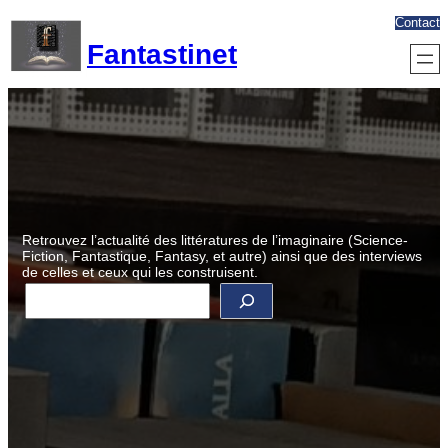
Aller
Contact
au
Fantastinet
contenu
Retrouvez l’actualité des littératures de l’imaginaire (Science-
Fiction, Fantastique, Fantasy, et autre) ainsi que des interviews
de celles et ceux qui les construisent.
R
e
c
h
e
r
c
h
e
r