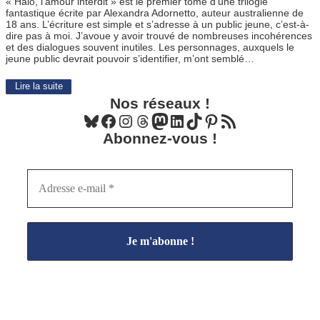
« Halo, l’amour interdit » est le premier tome d’une trilogie
fantastique écrite par Alexandra Adornetto, auteur australienne de
18 ans. L’écriture est simple et s’adresse à un public jeune, c’est-à-
dire pas à moi. J’avoue y avoir trouvé de nombreuses incohérences
et des dialogues souvent inutiles. Les personnages, auxquels le
jeune public devrait pouvoir s’identifier, m’ont semblé…
Lire la suite
Nos réseaux !
Bluesky
Facebook
Instagram
Threads
Mastodon
LinkedIn
TikTok
Pinterest
Flux RSS
Abonnez-vous !