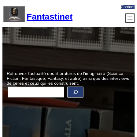
Aller
Contact
au
Fantastinet
contenu
Retrouvez l’actualité des littératures de l’imaginaire (Science-
Fiction, Fantastique, Fantasy, et autre) ainsi que des interviews
de celles et ceux qui les construisent.
R
e
c
h
e
r
c
h
e
r