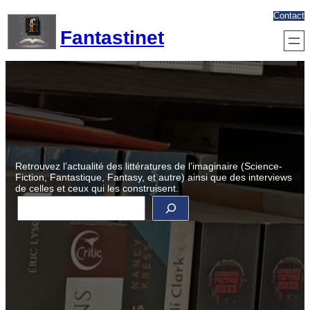
Aller
Contact
au
Fantastinet
contenu
Retrouvez l’actualité des littératures de l’imaginaire (Science-
Fiction, Fantastique, Fantasy, et autre) ainsi que des interviews
de celles et ceux qui les construisent.
R
e
c
h
e
r
c
h
e
r