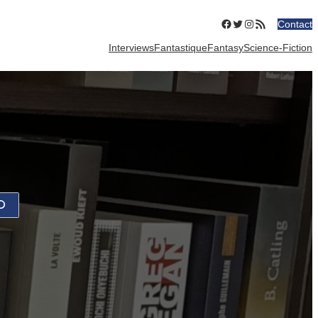
Facebook
Twitter
Instagram
Flux RSS
Contact
Interviews
Fantastique
Fantasy
Science-Fiction