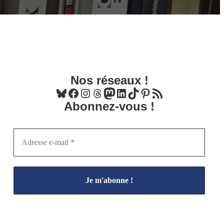
Nos réseaux !
Bluesky
Facebook
Instagram
Threads
Mastodon
LinkedIn
TikTok
Pinterest
Flux RSS
Abonnez-vous !