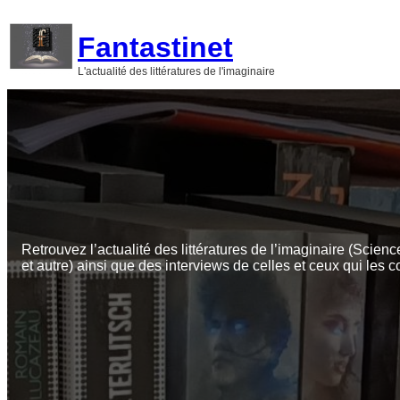
Aller
au
Fantastinet
contenu
L'actualité des littératures de l'imaginaire
Retrouvez l’actualité des littératures de l’imaginaire (Scienc
et autre) ainsi que des interviews de celles et ceux qui les c