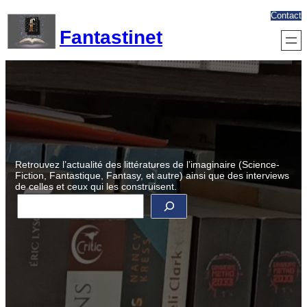
Aller
Contact
au
Fantastinet
contenu
Retrouvez l’actualité des littératures de l’imaginaire (Science-
Fiction, Fantastique, Fantasy, et autre) ainsi que des interviews
de celles et ceux qui les construisent.
R
e
c
h
e
r
c
h
e
r