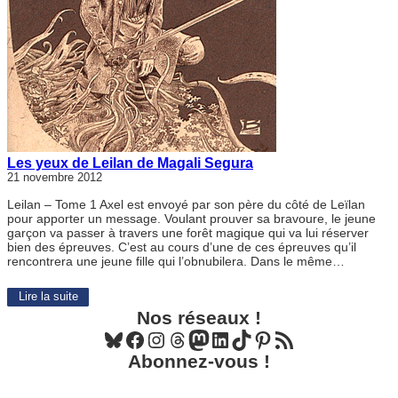
Les yeux de Leilan de Magali Segura
21 novembre 2012
Leilan – Tome 1 Axel est envoyé par son père du côté de Leïlan
pour apporter un message. Voulant prouver sa bravoure, le jeune
garçon va passer à travers une forêt magique qui va lui réserver
bien des épreuves. C’est au cours d’une de ces épreuves qu’il
rencontrera une jeune fille qui l’obnubilera. Dans le même…
Lire la suite
Nos réseaux !
Bluesky
Facebook
Instagram
Threads
Mastodon
LinkedIn
TikTok
Pinterest
Flux RSS
Abonnez-vous !