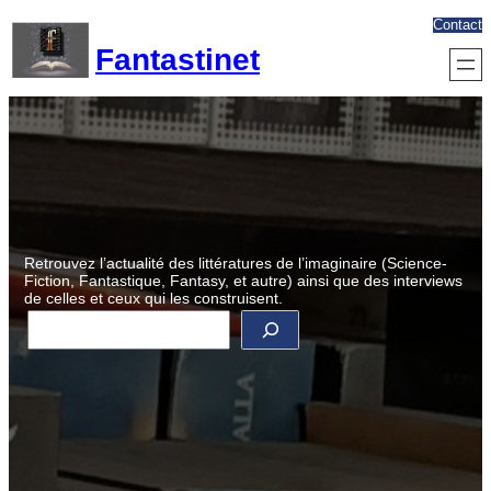
Aller
Contact
au
Fantastinet
contenu
Retrouvez l’actualité des littératures de l’imaginaire (Science-
Fiction, Fantastique, Fantasy, et autre) ainsi que des interviews
de celles et ceux qui les construisent.
R
e
c
h
e
r
c
h
e
r