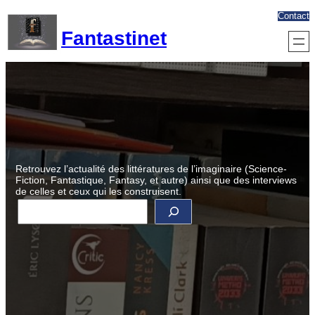
Aller
Contact
au
Fantastinet
contenu
Retrouvez l’actualité des littératures de l’imaginaire (Science-
Fiction, Fantastique, Fantasy, et autre) ainsi que des interviews
de celles et ceux qui les construisent.
R
e
c
h
e
r
c
h
e
r