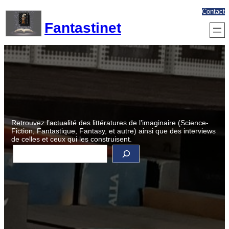
Aller
Contact
au
Fantastinet
contenu
Retrouvez l’actualité des littératures de l’imaginaire (Science-
Fiction, Fantastique, Fantasy, et autre) ainsi que des interviews
de celles et ceux qui les construisent.
R
e
c
h
e
r
c
h
e
r