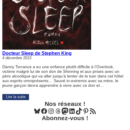
Docteur Sleep de Stephen King
4 décembre 2013
Danny Torrance a eu une enfance plutôt difficile à l’Overlook,
victime malgré lui de son don de Shinning et aux prises avec un
père alcoolique qui va aller jusqu’à tenter de le tuer dans cet hôtel
aux esprits omniprésents… Sauvé in-extremis avec sa mère, le
jeune garçon devra apprendre à vivre avec ce don et…
Lire la suite
Nos réseaux !
Bluesky
Facebook
Instagram
Threads
Mastodon
LinkedIn
TikTok
Pinterest
Flux RSS
Abonnez-vous !