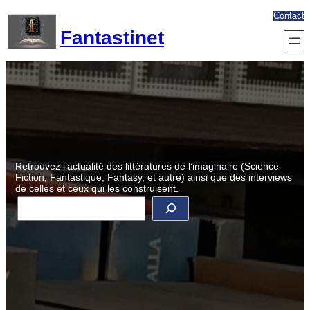
Aller
Contact
au
Fantastinet
contenu
Retrouvez l’actualité des littératures de l’imaginaire (Science-
Fiction, Fantastique, Fantasy, et autre) ainsi que des interviews
de celles et ceux qui les construisent.
R
e
c
h
e
r
c
h
e
r