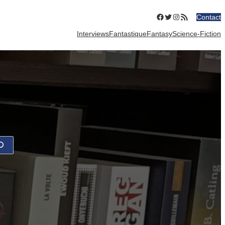
Facebook
Twitter
Instagram
Flux RSS
Contact
Interviews
Fantastique
Fantasy
Science-Fiction