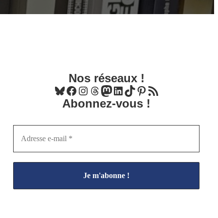
Nos réseaux !
Bluesky
Facebook
Instagram
Threads
Mastodon
LinkedIn
TikTok
Pinterest
Flux RSS
Abonnez-vous !