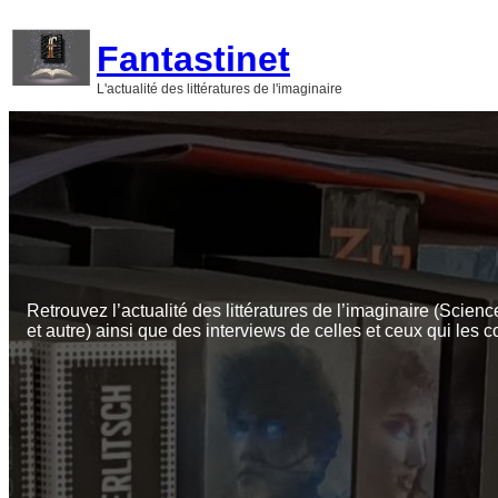
Aller
au
Fantastinet
contenu
L'actualité des littératures de l'imaginaire
Retrouvez l’actualité des littératures de l’imaginaire (Scienc
et autre) ainsi que des interviews de celles et ceux qui les c