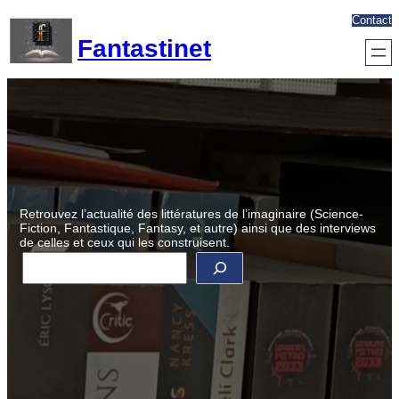
Aller
Contact
au
Fantastinet
contenu
Retrouvez l’actualité des littératures de l’imaginaire (Science-
Fiction, Fantastique, Fantasy, et autre) ainsi que des interviews
de celles et ceux qui les construisent.
R
e
c
h
e
r
c
h
e
r