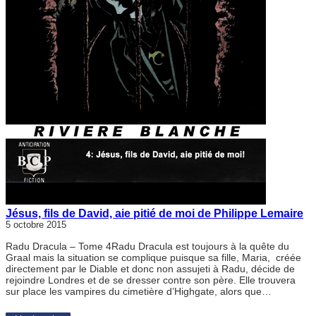
Jésus, fils de David, aie pitié de moi de Philippe Lemaire
5 octobre 2015
Radu Dracula – Tome 4Radu Dracula est toujours à la quête du
Graal mais la situation se complique puisque sa fille, Maria, créée
directement par le Diable et donc non assujeti à Radu, décide de
rejoindre Londres et de se dresser contre son père. Elle trouvera
sur place les vampires du cimetière d’Highgate, alors que…