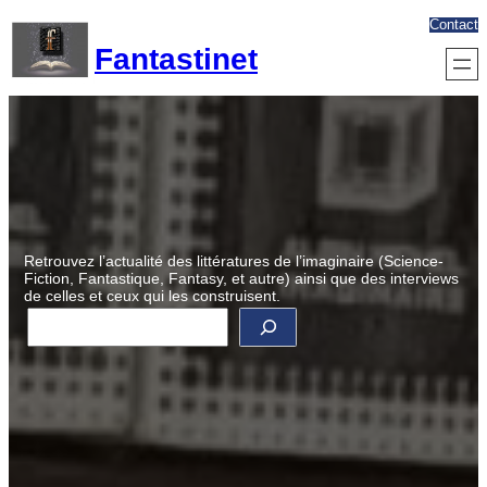
Aller
Contact
au
Fantastinet
contenu
Retrouvez l’actualité des littératures de l’imaginaire (Science-
Fiction, Fantastique, Fantasy, et autre) ainsi que des interviews
de celles et ceux qui les construisent.
R
e
c
h
e
r
c
h
e
r