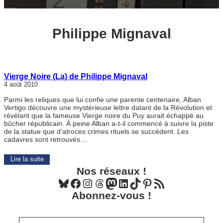
Philippe Mignaval
Vierge Noire (La) de Philippe Mignaval
4 août 2010
Parmi les reliques que lui confie une parente centenaire, Alban
Vertigo découvre une mystérieuse lettre datant de la Révolution et
révélant que la fameuse Vierge noire du Puy aurait échappé au
bûcher républicain. À peine Alban a-t-il commencé à suivre la piste
de la statue que d’atroces crimes rituels se succèdent. Les
cadavres sont retrouvés…
Lire la suite
Nos réseaux !
Bluesky
Facebook
Instagram
Threads
Mastodon
LinkedIn
TikTok
Pinterest
Flux RSS
Abonnez-vous !