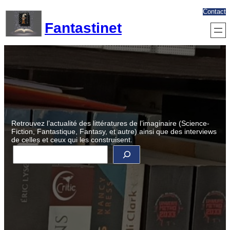
Aller
Contact
au
Fantastinet
contenu
Retrouvez l’actualité des littératures de l’imaginaire (Science-
Fiction, Fantastique, Fantasy, et autre) ainsi que des interviews
de celles et ceux qui les construisent.
R
e
c
h
e
r
c
h
e
r