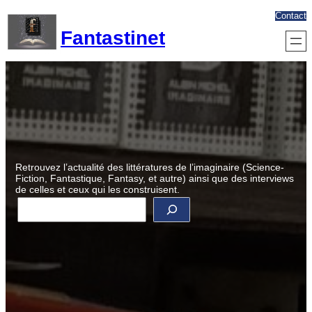
Aller
Contact
au
Fantastinet
contenu
Retrouvez l’actualité des littératures de l’imaginaire (Science-
Fiction, Fantastique, Fantasy, et autre) ainsi que des interviews
de celles et ceux qui les construisent.
R
e
c
h
e
r
c
h
e
r