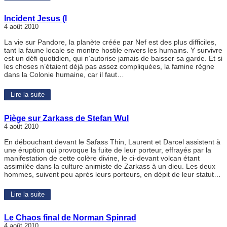
Incident Jesus (l
4 août 2010
La vie sur Pandore, la planète créée par Nef est des plus difficiles,
tant la faune locale se montre hostile envers les humains. Y survivre
est un défi quotidien, qui n’autorise jamais de baisser sa garde. Et si
les choses n’étaient déjà pas assez compliquées, la famine règne
dans la Colonie humaine, car il faut…
Lire la suite
Piège sur Zarkass de Stefan Wul
4 août 2010
En débouchant devant le Safass Thin, Laurent et Darcel assistent à
une éruption qui provoque la fuite de leur porteur, effrayés par la
manifestation de cette colère divine, le ci-devant volcan étant
assimilée dans la culture animiste de Zarkass à un dieu. Les deux
hommes, suivent peu après leurs porteurs, en dépit de leur statut…
Lire la suite
Le Chaos final de Norman Spinrad
4 août 2010