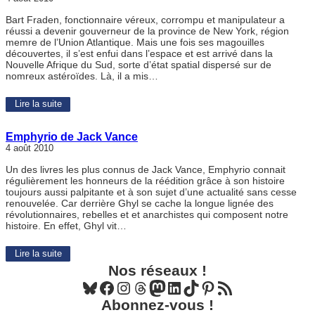
Bart Fraden, fonctionnaire véreux, corrompu et manipulateur a
réussi a devenir gouverneur de la province de New York, région
memre de l’Union Atlantique. Mais une fois ses magouilles
découvertes, il s’est enfui dans l’espace et est arrivé dans la
Nouvelle Afrique du Sud, sorte d’état spatial dispersé sur de
nomreux astéroïdes. Là, il a mis…
Lire la suite
Emphyrio de Jack Vance
4 août 2010
Un des livres les plus connus de Jack Vance, Emphyrio connait
régulièrement les honneurs de la réédition grâce à son histoire
toujours aussi palpitante et à son sujet d’une actualité sans cesse
renouvelée. Car derrière Ghyl se cache la longue lignée des
révolutionnaires, rebelles et et anarchistes qui composent notre
histoire. En effet, Ghyl vit…
Lire la suite
Nos réseaux !
Bluesky
Facebook
Instagram
Threads
Mastodon
LinkedIn
TikTok
Pinterest
Flux RSS
Abonnez-vous !