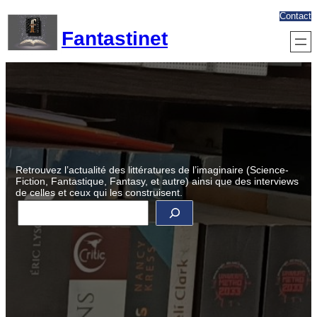
Aller
Contact
au
Fantastinet
contenu
Retrouvez l’actualité des littératures de l’imaginaire (Science-
Fiction, Fantastique, Fantasy, et autre) ainsi que des interviews
de celles et ceux qui les construisent.
R
e
c
h
e
r
c
h
e
r