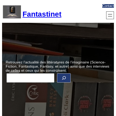
Aller
Contact
au
Fantastinet
contenu
Retrouvez l’actualité des littératures de l’imaginaire (Science-
Fiction, Fantastique, Fantasy, et autre) ainsi que des interviews
de celles et ceux qui les construisent.
R
e
c
h
e
r
c
h
e
r