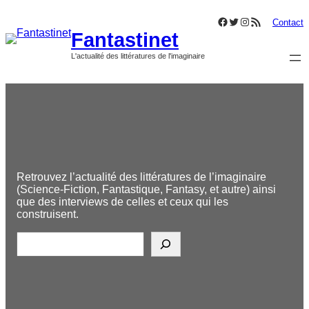
Aller
Facebook
Twitter
Instagram
Flux RSS
au
Contact
Fantastinet
contenu
L'actualité des littératures de l'imaginaire
Retrouvez l’actualité des littératures de l’imaginaire
(Science-Fiction, Fantastique, Fantasy, et autre) ainsi
que des interviews de celles et ceux qui les
construisent.
R
e
c
h
e
r