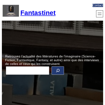
Aller
Contact
au
Fantastinet
contenu
Retrouvez l’actualité des littératures de l’imaginaire (Science-
Fiction, Fantastique, Fantasy, et autre) ainsi que des interviews
de celles et ceux qui les construisent.
R
e
c
h
e
r
c
h
e
r