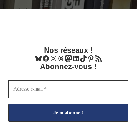
Nos réseaux !
Bluesky
Facebook
Instagram
Threads
Mastodon
LinkedIn
TikTok
Pinterest
Flux RSS
Abonnez-vous !