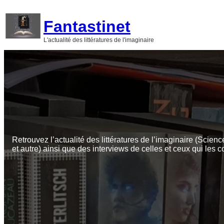
Aller
au
Fantastinet
contenu
L'actualité des littératures de l'imaginaire
Retrouvez l’actualité des littératures de l’imaginaire (Scienc
et autre) ainsi que des interviews de celles et ceux qui les c