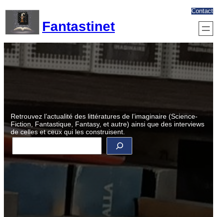
Aller
Contact
au
Fantastinet
contenu
Retrouvez l’actualité des littératures de l’imaginaire (Science-
Fiction, Fantastique, Fantasy, et autre) ainsi que des interviews
de celles et ceux qui les construisent.
R
e
c
h
e
r
c
h
e
r