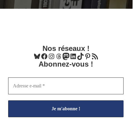
Nos réseaux !
Bluesky
Facebook
Instagram
Threads
Mastodon
LinkedIn
TikTok
Pinterest
Flux RSS
Abonnez-vous !