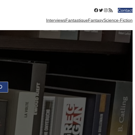
Facebook
Twitter
Instagram
Flux RSS
Contact
Interviews
Fantastique
Fantasy
Science-Fiction