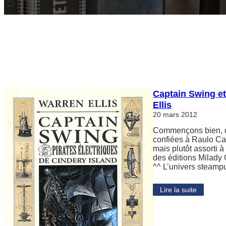
Captain Swing et
Ellis
20 mars 2012
Commençons bien, co
confiées à Raulo Cac
mais plutôt assorti 
des éditions Milady
^^ L’univers steam
Lire la suite