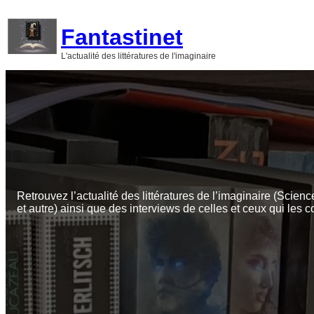
Aller
au
Fantastinet
contenu
L'actualité des littératures de l'imaginaire
Retrouvez l’actualité des littératures de l’imaginaire (Scienc
et autre) ainsi que des interviews de celles et ceux qui les c