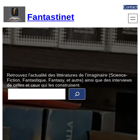
Aller
Contact
au
Fantastinet
contenu
Retrouvez l’actualité des littératures de l’imaginaire (Science-
Fiction, Fantastique, Fantasy, et autre) ainsi que des interviews
de celles et ceux qui les construisent.
R
e
c
h
e
r
c
h
e
r