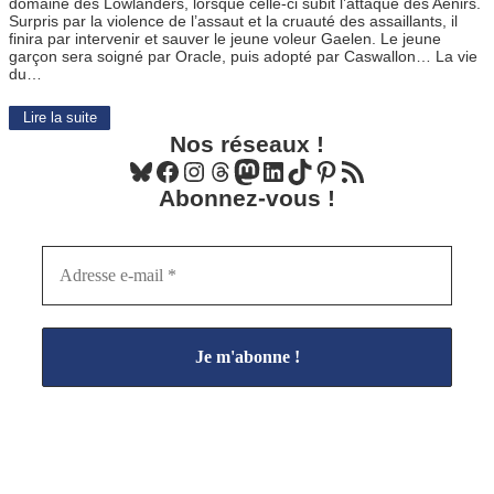
domaine des Lowlanders, lorsque celle-ci subit l’attaque des Aenirs.
Surpris par la violence de l’assaut et la cruauté des assaillants, il
finira par intervenir et sauver le jeune voleur Gaelen. Le jeune
garçon sera soigné par Oracle, puis adopté par Caswallon… La vie
du…
Lire la suite
Nos réseaux !
Bluesky
Facebook
Instagram
Threads
Mastodon
LinkedIn
TikTok
Pinterest
Flux RSS
Abonnez-vous !