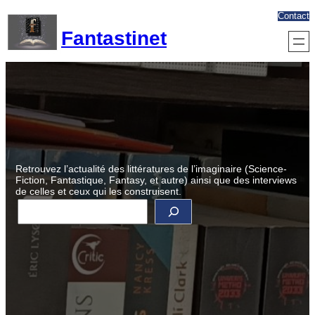
Aller
Contact
au
Fantastinet
contenu
Retrouvez l’actualité des littératures de l’imaginaire (Science-
Fiction, Fantastique, Fantasy, et autre) ainsi que des interviews
de celles et ceux qui les construisent.
R
e
c
h
e
r
c
h
e
r