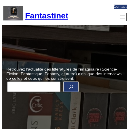
Aller
Contact
au
Fantastinet
contenu
Retrouvez l’actualité des littératures de l’imaginaire (Science-
Fiction, Fantastique, Fantasy, et autre) ainsi que des interviews
de celles et ceux qui les construisent.
R
e
c
h
e
r
c
h
e
r