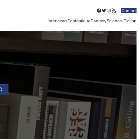
Facebook
Twitter
Instagram
Flux RSS
Contact
Interviews
Fantastique
Fantasy
Science-Fiction