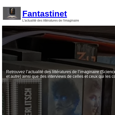
Aller
au
Fantastinet
contenu
L'actualité des littératures de l'imaginaire
Retrouvez l’actualité des littératures de l’imaginaire (Scienc
et autre) ainsi que des interviews de celles et ceux qui les c