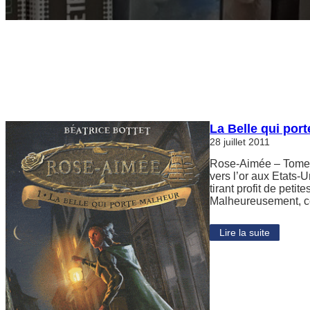
La Belle qui por
28 juillet 2011
Rose-Aimée – Tome 1 
vers l’or aux Etats
tirant profit de petit
Malheureusement, ce
Lire la suite