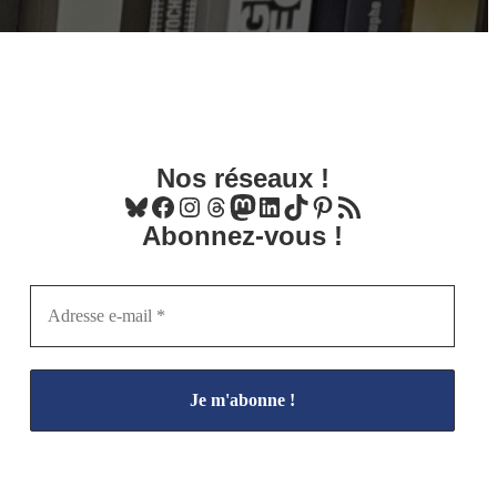
Nos réseaux !
Bluesky
Facebook
Instagram
Threads
Mastodon
LinkedIn
TikTok
Pinterest
Flux RSS
Abonnez-vous !