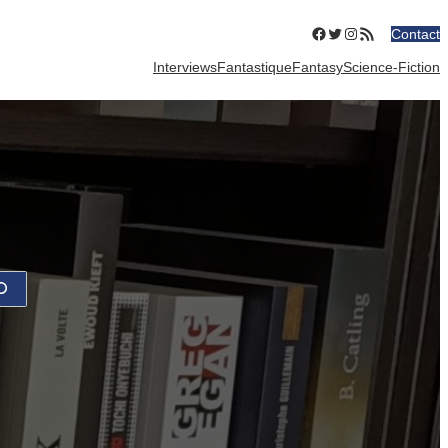
Facebook
Twitter
Instagram
Flux RSS
Contact
Interviews
Fantastique
Fantasy
Science-Fiction