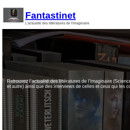
Aller
au
Fantastinet
contenu
L'actualité des littératures de l'imaginaire
Retrouvez l’actualité des littératures de l’imaginaire (Scienc
et autre) ainsi que des interviews de celles et ceux qui les c