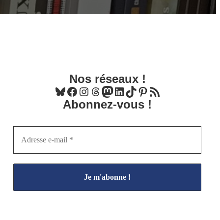
Nos réseaux !
Bluesky
Facebook
Instagram
Threads
Mastodon
LinkedIn
TikTok
Pinterest
Flux RSS
Abonnez-vous !