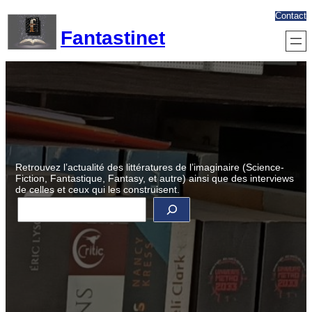
Aller
Contact
au
Fantastinet
contenu
Retrouvez l’actualité des littératures de l’imaginaire (Science-
Fiction, Fantastique, Fantasy, et autre) ainsi que des interviews
de celles et ceux qui les construisent.
R
e
c
h
e
r
c
h
e
r