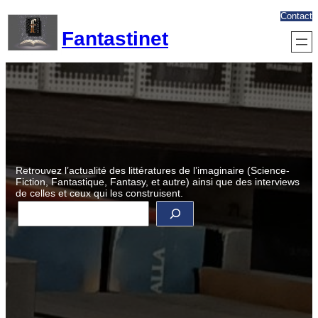
Aller
Contact
au
Fantastinet
contenu
Retrouvez l’actualité des littératures de l’imaginaire (Science-
Fiction, Fantastique, Fantasy, et autre) ainsi que des interviews
de celles et ceux qui les construisent.
R
e
c
h
e
r
c
h
e
r