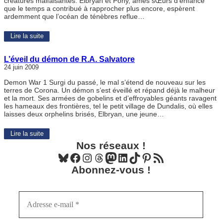
créatures malfaisantes. Elbryan et Pony, âmes sŒurs d’enfance
que le temps a contribué à rapprocher plus encore, espèrent
ardemment que l’océan de ténèbres reflue…
Lire la suite
L’éveil du démon de R.A. Salvatore
24 juin 2009
Demon War 1 Surgi du passé, le mal s’étend de nouveau sur les
terres de Corona. Un démon s’est éveillé et répand déjà le malheur
et la mort. Ses armées de gobelins et d’effroyables géants ravagent
les hameaux des frontières, tel le petit village de Dundalis, où elles
laisses deux orphelins brisés, Elbryan, une jeune…
Lire la suite
Nos réseaux !
Bluesky
Facebook
Instagram
Threads
Mastodon
LinkedIn
TikTok
Pinterest
Flux RSS
Abonnez-vous !