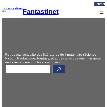
Aller
Contact
au
Fantastinet
contenu
Retrouvez l’actualité des littératures de l’imaginaire (Science-
Fiction, Fantastique, Fantasy, et autre) ainsi que des interviews
de celles et ceux qui les construisent.
R
e
c
h
e
r
c
h
e
r